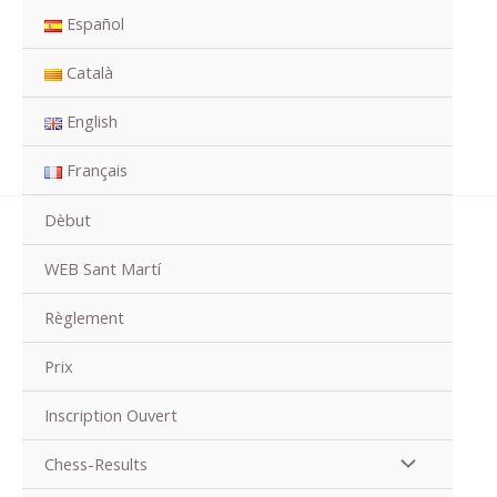
Aller
Español
au
contenu
Català
English
Français
Dèbut
WEB Sant Martí
Règlement
Prix
Inscription Ouvert
Chess-Results