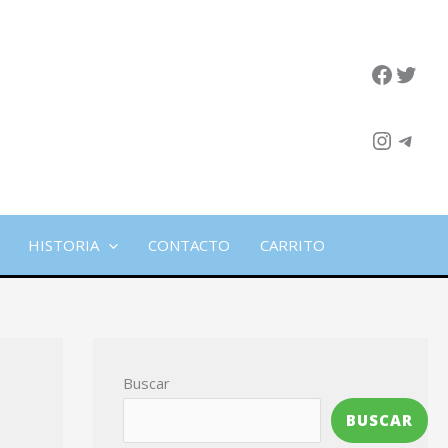
Facebo
Twit
Instag
Tele
HISTORIA
CONTACTO
CARRITO
Buscar
BUSCAR