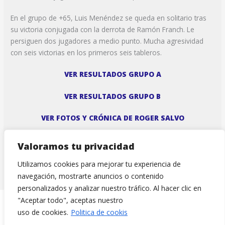
En el grupo de +65, Luis Menéndez se queda en solitario tras
su victoria conjugada con la derrota de Ramón Franch. Le
persiguen dos jugadores a medio punto. Mucha agresividad
con seis victorias en los primeros seis tableros.
VER RESULTADOS GRUPO A
VER RESULTADOS GRUPO B
VER FOTOS Y CRÓNICA DE ROGER SALVO
Valoramos tu privacidad
←
Entrada anterior
Entrada siguiente
→
Utilizamos cookies para mejorar tu experiencia de
navegación, mostrarte anuncios o contenido
personalizados y analizar nuestro tráfico. Al hacer clic en
"Aceptar todo", aceptas nuestro
uso de cookies.
Politica de cookis
Copyright © | 2026 Club d’Escacs Sant Martí