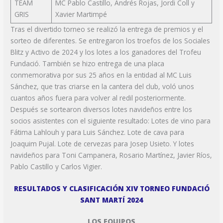
TEAM
MC Pablo Castillo, Andrés Rojas, Jordi Coll y
GRIS
Xavier Martimpé
Tras el divertido torneo se realizó la entrega de premios y el
sorteo de diferentes. Se entregaron los troefos de los Sociales
Blitz y Activo de 2024 y los lotes a los ganadores del Trofeu
Fundació. También se hizo entrega de una placa
conmemorativa por sus 25 años en la entidad al MC Luis
Sánchez, que tras criarse en la cantera del club, voló unos
cuantos años fuera para volver al redil posteriormente.
Después se sortearon diversos lotes navideños entre los
socios asistentes con el siguiente resultado: Lotes de vino para
Fátima Lahlouh y para Luis Sánchez. Lote de cava para
Joaquim Pujal. Lote de cervezas para Josep Usieto. Y lotes
navideños para Toni Campanera, Rosario Martínez, Javier Ríos,
Pablo Castillo y Carlos Vigier.
RESULTADOS Y CLASIFICACIÓN XIV TORNEO FUNDACIÓ
SANT MARTÍ 2024
LOS EQUIPOS