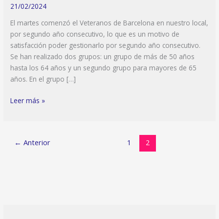
21/02/2024
El martes comenzó el Veteranos de Barcelona en nuestro local,
por segundo año consecutivo, lo que es un motivo de
satisfacción poder gestionarlo por segundo año consecutivo.
Se han realizado dos grupos: un grupo de más de 50 años
hasta los 64 años y un segundo grupo para mayores de 65
años. En el grupo […]
Veteranos
Leer más »
de
Barcelona
2024:
←
Anterior
1
2
ronda
1